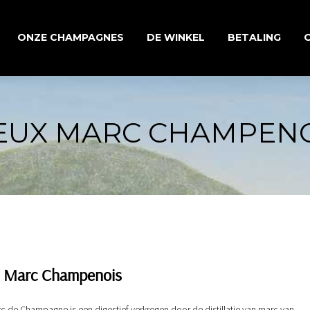
ONZE CHAMPAGNES
DE WINKEL
BETALING
ONZE TRADITIONELE CUVÉES
EUX MARC CHAMPEN
ONZE ASSEMBLAGEWIJNEN
ONZE MILLÉSIME-
CHAMPAGNES
x Marc Champenois
c de Champagne is een digestief verkregen door de distillatie van marc van