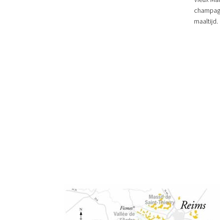
champagne
maaltijd.