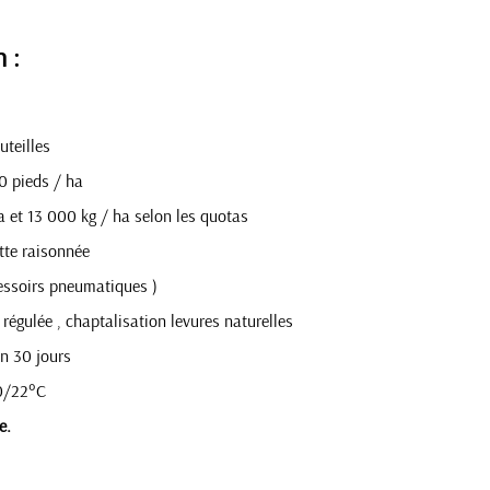
n :
teilles
0 pieds / ha
a et 13 000 kg / ha selon les quotas
utte raisonnée
essoirs pneumatiques )
régulée , chaptalisation levures naturelles
on 30 jours
0/22°C
e.