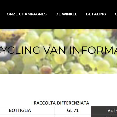
ONZE CHAMPAGNES
DE WINKEL
BETALING
ONZE TRADITIONELE CUVÉES
YCLING VAN INFORM
ONZE ASSEMBLAGEWIJNEN
ONZE MILLÉSIME-
CHAMPAGNES