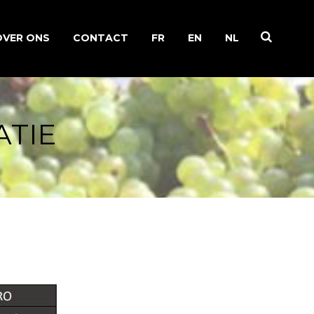
OVER ONS
CONTACT
FR
EN
NL
EEN FAMILIEVERHAAL
ATIE
WERKZAAMHEDEN IN DE
WIJNGAARD
CHAMPAGNE PRODUCEREN
RECYCLING VAN INFORMATIE