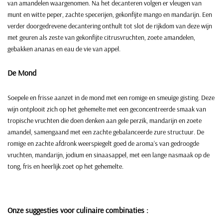
van amandelen waargenomen. Na het decanteren volgen er vleugen van
munt en witte peper, zachte specerijen, gekonfijte mango en mandarijn. Een
verder doorgedrevene decantering onthult tot slot de rijkdom van deze wijn
met geuren als zeste van gekonfijte citrusvruchten, zoete amandelen,
gebakken ananas en eau de vie van appel.
De Mond
Soepele en frisse aanzet in de mond met een romige en smeuïge gisting. Deze
wijn ontplooit zich op het gehemelte met een geconcentreerde smaak van
tropische vruchten die doen denken aan gele perzik, mandarijn en zoete
amandel, samengaand met een zachte gebalanceerde zure structuur. De
romige en zachte afdronk weerspiegelt goed de aroma’s van gedroogde
vruchten, mandarijn, jodium en sinaasappel, met een lange nasmaak op de
tong, fris en heerlijk zoet op het gehemelte.
Onze suggesties voor culinaire combinaties
: