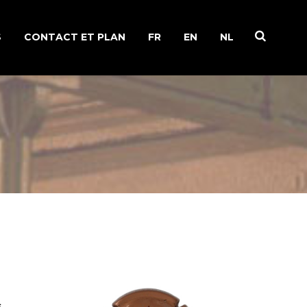
S
CONTACT ET PLAN
FR
EN
NL
IRE DE FAMILLE
 DE LA VIGNE
ION DU
NE
IONS RECYCLAGE
s