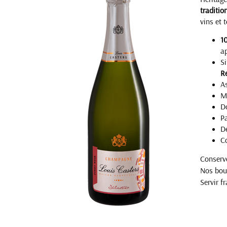
traditio
vins et t
1
a
Si
Re
A
Ma
Do
Pa
De
C
Conserve
Nos bout
Servir f