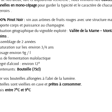
nnelles en mono-cépage
pour garder la typicité et le caractère de chac
erroirs .
champagne casters damery
00% Pinot Noir :
vin aux arômes de fruits rouges avec une structure m
pporte corps et puissance au champagne.
tuation géographique du vignoble exploité :
Vallée de la Marne – Mont
ims .
ssemblage de 2 années
turation sur lies environ 3/4 ans
sage environ 9g / l
s de fermentation malolactique
gré d’alcool : environ 12°
ontenants:
Bouteille (75cl)
r vos bouteilles allongées à l’abri de la lumière.
eilles sont vieillies en cave et
prêtes à consommer.
rais
entre 7°C et 9°C