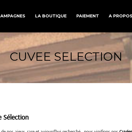
HAMPAGNES
LA BOUTIQUE
PAIEMENT
A PROPO
S MONOCÉPAGES
UNE HISTO
CUVEE SELECTION
 D’ASSEMBLAGES
LE TRAVAIL
 MILLÉSIMÉES
ÉLABORAT
CHAMPAG
INFORMAT
 Sélection
champagne casters damery
 de nos aïeux, rare et aujourd’hui recherché , nous vinifions nos
Cuvée