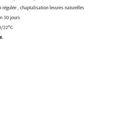
 régulée , chaptalisation levures naturelles
on 30 jours
0/22°C
e.