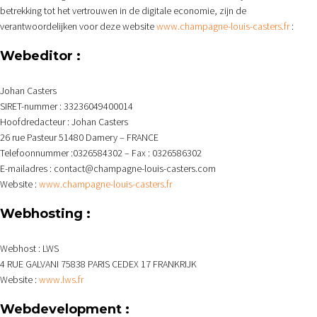
betrekking tot het vertrouwen in de digitale economie, zijn de
verantwoordelijken voor deze website
www.champagne-louis-casters.fr
:
Webeditor :
Johan Casters
SIRET-nummer : 33236049400014
Hoofdredacteur : Johan Casters
26 rue Pasteur 51480 Damery – FRANCE
Telefoonnummer :0326584302 – Fax : 0326586302
E-mailadres : contact@champagne-louis-casters.com
Website :
www.champagne-louis-casters.fr
Webhosting :
Webhost : LWS
4 RUE GALVANI 75838 PARIS CEDEX 17 FRANKRIJK
Website :
www.lws.fr
Webdevelopment
: