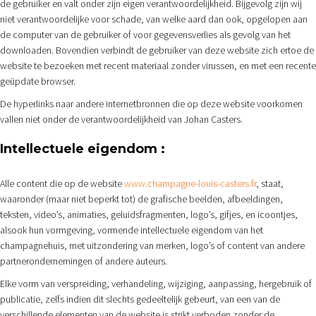
de gebruiker en valt onder zijn eigen verantwoordelijkheid. Bijgevolg zijn wij
niet verantwoordelijke voor schade, van welke aard dan ook, opgelopen aan
de computer van de gebruiker of voor gegevensverlies als gevolg van het
downloaden. Bovendien verbindt de gebruiker van deze website zich ertoe de
website te bezoeken met recent materiaal zonder virussen, en met een recente
geüpdate browser.
De hyperlinks naar andere internetbronnen die op deze website voorkomen
vallen niet onder de verantwoordelijkheid van Johan Casters.
Intellectuele eigendom :
Alle content die op de website
www.champagne-louis-casters.fr
,
staat,
waaronder (maar niet beperkt tot) de grafische beelden, afbeeldingen,
teksten, video’s, animaties, geluidsfragmenten, logo’s, gifjes, en icoontjes,
alsook hun vormgeving, vormende intellectuele eigendom van het
champagnehuis, met uitzondering van merken, logo’s of content van andere
partnerondernemingen of andere auteurs.
Elke vorm van verspreiding, verhandeling, wijziging, aanpassing, hergebruik of
publicatie, zelfs indien dit slechts gedeeltelijk gebeurt, van een van de
verschillende elementen van de website is strikt verboden zonder de