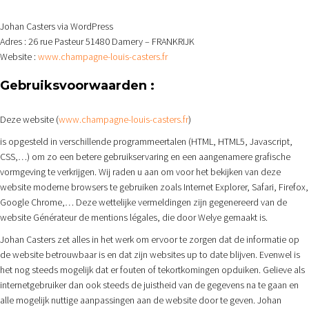
Johan Casters via WordPress
Adres : 26 rue Pasteur 51480 Damery – FRANKRIJK
Website :
www.champagne-louis-casters.fr
Gebruiksvoorwaarden :
Deze website
(
www.champagne-louis-casters.fr
)
is opgesteld in verschillende programmeertalen (HTML, HTML5, Javascript,
CSS,…) om zo een betere gebruikservaring en een aangenamere grafische
vormgeving te verkrijgen. Wij raden u aan om voor het bekijken van deze
website moderne browsers te gebruiken zoals Internet Explorer, Safari, Firefox,
Google Chrome,…
Deze wettelijke vermeldingen zijn gegenereerd van de
website Générateur de mentions légales, die door Welye gemaakt is.
Johan Casters zet alles in het werk om ervoor te zorgen dat de informatie op
de website betrouwbaar is en dat zijn websites up to date blijven. Evenwel is
het nog steeds mogelijk dat er fouten of tekortkomingen opduiken. Gelieve als
internetgebruiker dan ook steeds de juistheid van de gegevens na te gaan en
alle mogelijk nuttige aanpassingen aan de website door te geven. Johan