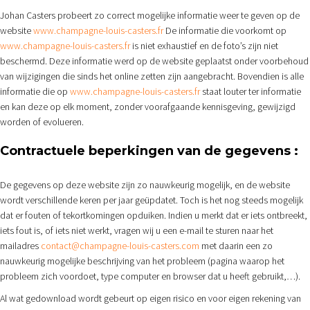
Johan Casters probeert zo correct mogelijke informatie weer te geven op de
website
www.champagne-louis-casters.fr
De informatie die voorkomt op
www.champagne-louis-casters.fr
is niet exhaustief en de foto’s zijn niet
beschermd. Deze informatie werd op de website geplaatst onder voorbehoud
van wijzigingen die sinds het online zetten zijn aangebracht. Bovendien is alle
informatie die op
www.champagne-louis-casters.fr
staat louter ter informatie
en kan deze op elk moment, zonder voorafgaande kennisgeving, gewijzigd
worden of evolueren.
Contractuele beperkingen van de gegevens :
De gegevens op deze website zijn zo nauwkeurig mogelijk, en de website
wordt verschillende keren per jaar geüpdatet. Toch is het nog steeds mogelijk
dat er fouten of tekortkomingen opduiken. Indien u merkt dat er iets ontbreekt,
iets fout is, of iets niet werkt, vragen wij u een e-mail te sturen naar het
mailadres
contact@champagne-louis-casters.com
met daarin een zo
nauwkeurig mogelijke beschrijving van het probleem (pagina waarop het
probleem zich voordoet, type computer en browser dat u heeft gebruikt,…).
Al wat gedownload wordt gebeurt op eigen risico en voor eigen rekening van