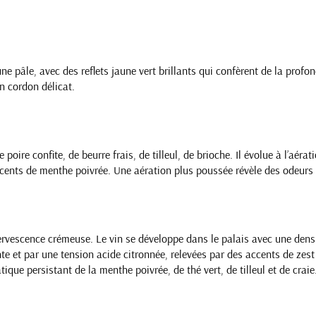
 pâle, avec des reflets jaune vert brillants qui confèrent de la profond
n cordon délicat.
oire confite, de beurre frais, de tilleul, de brioche. Il évolue à l’aéra
cents de menthe poivrée. Une aération plus poussée révèle des odeurs
ervescence crémeuse. Le vin se développe dans le palais avec une densit
nte et par une tension acide citronnée, relevées par des accents de ze
ique persistant de la menthe poivrée, de thé vert, de tilleul et de craie