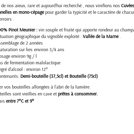
 de nos aïeux, rare et aujourd’hui recherché , nous vinifions nos
Cuvée
nnelles en mono-cépage
pour garder la typicité et le caractère de chac
CHAMPAGNE LOUIS CASTERS
erroirs .
00% Pinot Meunier :
vin souple et fruité qui apporte rondeur au cham
tuation géographique du vignoble exploité :
Vallée de la Marne
.
ssemblage de 2 années
turation sur lies environ 3/4 ans
sage environ 9g / l
s de fermentation malolactique
gré d’alcool : environ 12°
ontenants:
Demi-bouteille (37,5cl) et Bouteille (75cl)
r vos bouteilles allongées à l’abri de la lumière.
eilles sont vieillies en cave et
prêtes à consommer.
HAMPAGNE LOUIS CASTERS
rais
entre 7°C et 9°
C