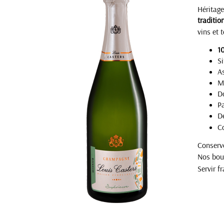
Héritage
traditio
vins et t
1
Si
A
Ma
Do
Pa
De
C
Conserve
Nos bout
Servir f