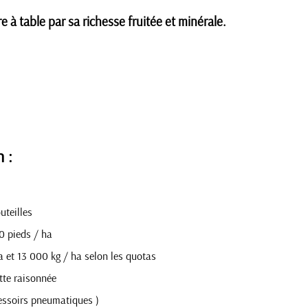
à table par sa richesse fruitée et minérale.
n :
uteilles
0 pieds / ha
a et 13 000 kg / ha selon les quotas
utte raisonnée
essoirs pneumatiques )