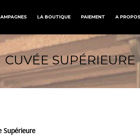
HAMPAGNES
LA BOUTIQUE
PAIEMENT
A PROPO
S MONOCÉPAGES
UNE HISTO
CUVÉE SUPÉRIEURE
 D’ASSEMBLAGES
LE TRAVAIL
 MILLÉSIMÉES
ÉLABORAT
CHAMPAG
INFORMAT
 Supérieure