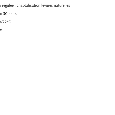
 régulée , chaptalisation levures naturelles
on 30 jours
0/22°C
e.
RS